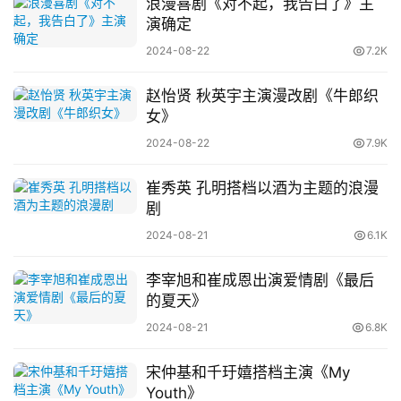
浪漫喜剧《对不起，我告白了》主
演确定
2024-08-22
7.2K
赵怡贤 秋英宇主演漫改剧《牛郎织
女》
首
2024-08-22
7.9K
页
崔秀英 孔明搭档以酒为主题的浪漫
剧
资
讯
2024-08-21
6.1K
李宰旭和崔成恩出演爱情剧《最后
的夏天》
2024-08-21
6.8K
宋仲基和千玗嬉搭档主演《My
Youth》